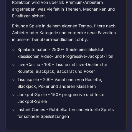
Kollektion wird von über 80 Premium-Anbietern
angetrieben, was Vielfalt in Themen, Mechaniken und
Einsätzen sichert.
Erkunde Spiele in deinem eigenen Tempo, filtere nach
Anbieter oder Kategorie und entdecke neue Favoriten
in unserer benutzerfreundlichen Lobby.
Spielautomaten - 2500+ Spiele einschließlich
klassischer, Video- und Progressive-Jackpot-Titel
Live-Casino - 100+ Tische mit Live-Dealern für
Roulette, Blackjack, Baccarat und Poker
Tischspiele - 200+ Variationen von Roulette,
Blackjack, Poker und anderen Klassikern
Jackpot-Spiele - 150+ progressive und feste
Jackpot-Spiele
Instant Games - Rubbelkarten und virtuelle Sports
für schnelle Spielsitzungen