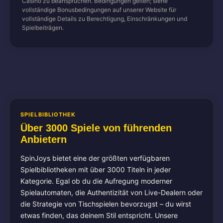
Casino zu beanspruchen. Bedingungen gelten; siehe
vollständige Bonusbedingungen auf unserer Website für
vollständige Details zu Berechtigung, Einschränkungen und
Spielbeiträgen.
SPIELBIBLIOTHEK
Über 3000 Spiele von führenden
Anbietern
SpinJoys bietet eine der größten verfügbaren
Spielbibliotheken mit über 3000 Titeln in jeder
Kategorie. Egal ob du die Aufregung moderner
Spielautomaten, die Authentizität von Live-Dealern oder
die Strategie von Tischspielen bevorzugst – du wirst
etwas finden, das deinem Stil entspricht. Unsere