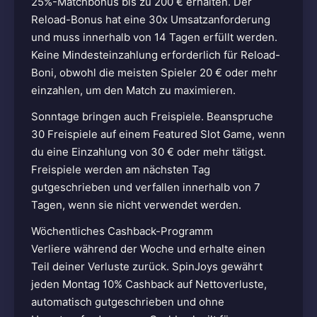
25%-Matchbonus bis zu 200 € erhalten. Der
Reload-Bonus hat eine 30x Umsatzanforderung
und muss innerhalb von 14 Tagen erfüllt werden.
Keine Mindesteinzahlung erforderlich für Reload-
Boni, obwohl die meisten Spieler 20 € oder mehr
einzahlen, um den Match zu maximieren.
Sonntage bringen auch Freispiele. Beanspruche
30 Freispiele auf einem Featured Slot Game, wenn
du eine Einzahlung von 30 € oder mehr tätigst.
Freispiele werden am nächsten Tag
gutgeschrieben und verfallen innerhalb von 7
Tagen, wenn sie nicht verwendet werden.
Wöchentliches Cashback-Programm
Verliere während der Woche und erhalte einen
Teil deiner Verluste zurück. SpinJoys gewährt
jeden Montag 10% Cashback auf Nettoverluste,
automatisch gutgeschrieben und ohne