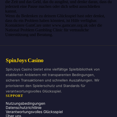
die Zeit und das Geld, das du ausgibst, und denke daran, dass du
jederzeit eine Pause machen oder dich selbst ausschließen
kannst.
Wenn du Bedenken zu deinem Glücksspiel hast oder denkst,
dass du ein Problem haben könntest, ist Hilfe verfügbar.
Kontaktiere GamCare unter www.gamcare.org.uk oder die
National Problem Gambling Clinic für vertrauliche
Unterstützung und Beratung.
SpinJoys Casino
SpinJoys Casino bietet eine vielfältige Spielbibliothek von
etablierten Anbietern mit transparenten Bedingungen,
sicheren Transaktionen und schnellen Auszahlungen. Wir
priorisieren den Spielerschutz und Standards für
verantwortungsvolles Glücksspiel.
SUPPORT
Nutzungsbedingungen
Datenschutzrichtlinie
Verantwortungsvolles Glücksspiel
Über uns