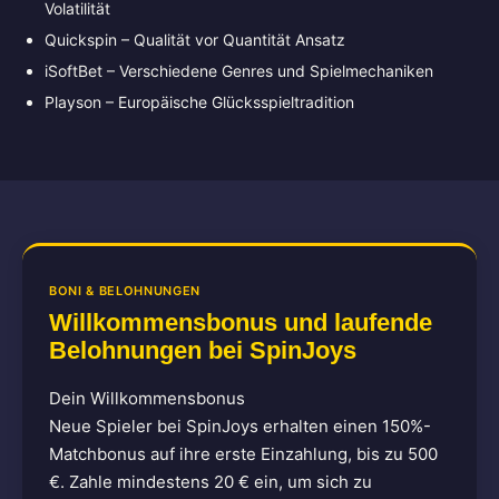
Volatilität
Quickspin – Qualität vor Quantität Ansatz
iSoftBet – Verschiedene Genres und Spielmechaniken
Playson – Europäische Glücksspieltradition
BONI & BELOHNUNGEN
Willkommensbonus und laufende
Belohnungen bei SpinJoys
Dein Willkommensbonus
Neue Spieler bei SpinJoys erhalten einen 150%-
Matchbonus auf ihre erste Einzahlung, bis zu 500
€. Zahle mindestens 20 € ein, um sich zu