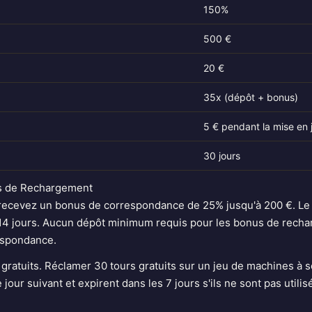
150%
500 €
20 €
35x (dépôt + bonus)
5 € pendant la mise en 
30 jours
s de Rechargement
recevez un bonus de correspondance de 25% jusqu'à 200 €. Le
 14 jours. Aucun dépôt minimum requis pour les bonus de recha
espondance.
ratuits. Réclamer 30 tours gratuits sur un jeu de machines à s
 jour suivant et expirent dans les 7 jours s'ils ne sont pas utilis