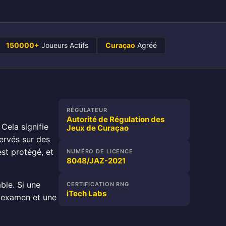
150000+
Joueurs Actifs
Curaçao
Agréé
RÉGULATEUR
Autorité de Régulation des
Cela signifie
Jeux de Curaçao
ervés sur des
st protégé, et
NUMÉRO DE LICENCE
8048/JAZ-2021
ble. Si une
CERTIFICATION RNG
iTech Labs
n examen et une