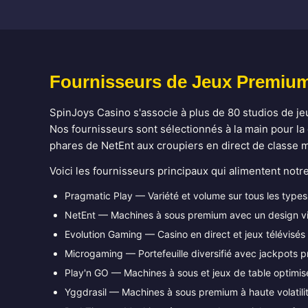
Fournisseurs de Jeux Premiu
SpinJoys Casino s'associe à plus de 80 studios de jeu
Nos fournisseurs sont sélectionnés à la main pour la 
phares de NetEnt aux croupiers en direct de classe 
Voici les fournisseurs principaux qui alimentent notr
Pragmatic Play — Variété et volume sur tous les types
NetEnt — Machines à sous premium avec un design vis
Evolution Gaming — Casino en direct et jeux télévisés
Microgaming — Portefeuille diversifié avec jackpots p
Play'n GO — Machines à sous et jeux de table optimis
Yggdrasil — Machines à sous premium à haute volatili