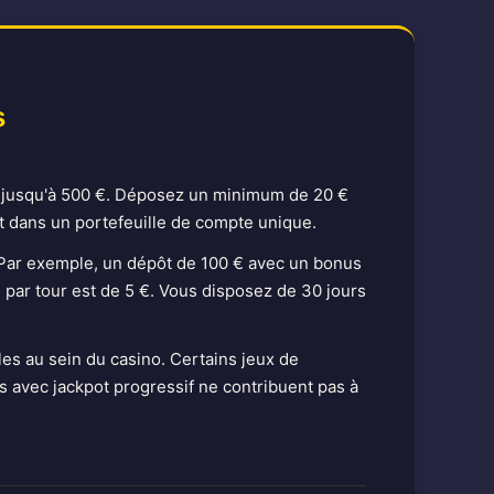
s
 jusqu'à 500 €. Déposez un minimum de 20 €
t dans un portefeuille de compte unique.
 Par exemple, un dépôt de 100 € avec un bonus
 par tour est de 5 €. Vous disposez de 30 jours
es au sein du casino. Certains jeux de
s avec jackpot progressif ne contribuent pas à