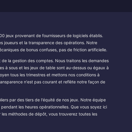
0 jeux provenant de fournisseurs de logiciels établis.
s joueurs et la transparence des opérations. Notre
niques de bonus confuses, pas de friction artificielle.
et de la gestion des comptes. Nous traitons les demandes
nes à sous et les jeux de table sont au-dessus ou égaux à
yen tous les trimestres et mettons nos conditions à
 transparence n'est pas courant et reflète notre façon de
iers par des tiers de l'équité de nos jeux. Notre équipe
pendant les heures opérationnelles. Que vous soyez ici
 les méthodes de dépôt, vous trouverez toutes les