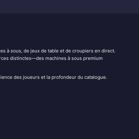
es à sous, de jeux de table et de croupiers en direct.
s forces distinctes—des machines à sous premium
rience des joueurs et la profondeur du catalogue.