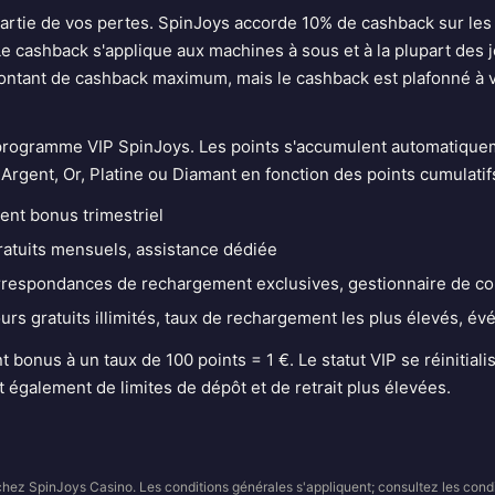
rtie de vos pertes. SpinJoys accorde 10% de cashback sur les 
 cashback s'applique aux machines à sous et à la plupart des jeu
e montant de cashback maximum, mais le cashback est plafonné à
programme VIP SpinJoys. Les points s'accumulent automatiqueme
ut Argent, Or, Platine ou Diamant en fonction des points cumulat
gent bonus trimestriel
gratuits mensuels, assistance dédiée
correspondances de rechargement exclusives, gestionnaire de 
ours gratuits illimités, taux de rechargement les plus élevés, é
 bonus à un taux de 100 points = 1 €. Le statut VIP se réinitial
 également de limites de dépôt et de retrait plus élevées.
hez SpinJoys Casino. Les conditions générales s'appliquent; consultez les condi