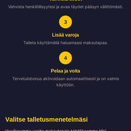
Vahvista henkilöllisyytesi ja avaa täydet pääsyn välittömästi.
3
Lisää varoja
Talleta käyttämällä haluamaasi maksutapaa.
4
Pelaa ja voita
Tervetulobonus aktivoidaan automaattisesti ja on valmis
käyttöön.
Valitse talletusmenetelmäsi
Hyväksymme useita maksutapoja tehdäksemme tilisi