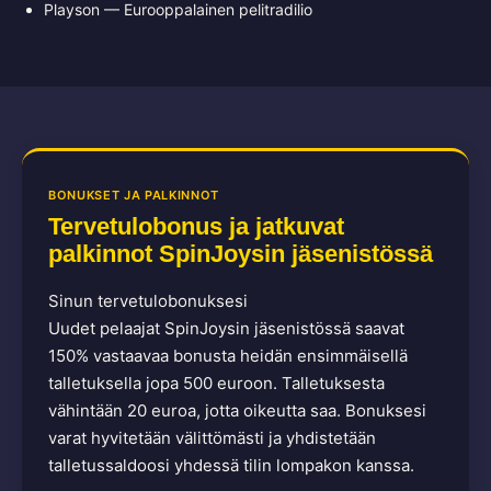
Playson — Eurooppalainen pelitradilio
BONUKSET JA PALKINNOT
Tervetulobonus ja jatkuvat
palkinnot SpinJoysin jäsenistössä
Sinun tervetulobonuksesi
Uudet pelaajat SpinJoysin jäsenistössä saavat
150% vastaavaa bonusta heidän ensimmäisellä
talletuksella jopa 500 euroon. Talletuksesta
vähintään 20 euroa, jotta oikeutta saa. Bonuksesi
varat hyvitetään välittömästi ja yhdistetään
talletussaldoosi yhdessä tilin lompakon kanssa.