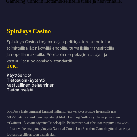
Gambling Cliniciin luottamukselliselle tuelle ja neuvonnalle.
SpinJoys Casino
SpinJoys Casino tarjoaa laajan pelikirjaston tunnetuilta
toimittajilta läpinäkyvillä ehdoilla, turvallisilla transaktioilla
ja nopeilla maksuilla. Priorisoimme pelaajien suojan ja
vastuullisen pelaamisen standardit.
TUKI
Käyttöehdot
Tietosuojakäytäntö
Vastuullinen pelaaminen
Tietoa meistä
SpinJoys Entertainment Limited hallinnoi tätä verkkosivustoa lisenssillä nro
MG/2024/156, jonka on myöntänyt Malta Gaming Authority. Tämä palvelu on
tarkoitettu 18 vuotta täyttäneille pelaajille. Pelaaminen voi aiheuttaa riippuvuutta – jos
kohtaat vaikeuksia, ota yhteyttä National Council on Problem Gamblingiin ilmaisen ja
luottamuksellisen tuen saamiseksi.