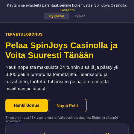
Käytämme evästeitä parantaaksemme kokemustasi SpinJoys Casinolla.
SpinJoys Casino
FI
Pelaa
▾
Käytäntö
Hyväksy
Hylkää
Pelit
TERVETULOBONUS
Bonukset
Pelaa SpinJoys Casinolla ja
Tarjoukset
Voita Suuresti Tänään
Tuki
Nauti nopeista maksuista 24 tunnin sisällä ja pääsy yli
3000 peliin luotetuilla toimittajilta. Lisenssoitu ja
turvallinen, luotettu tuhansien pelaajien toimesta
maailmanlaajuisesti.
Hanki Bonus
Näytä Pelit
Sinun on oltava 18+ vuotta vanha. Vain uusille pelaajille. Ehdot ja säännöt
soveltuvat.