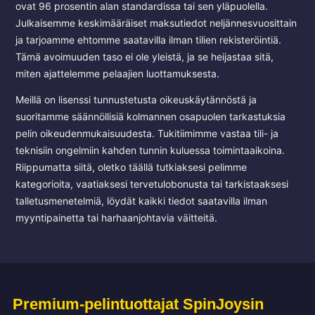
ovat 96 prosentin alan standardissa tai sen yläpuolella.
Julkaisemme keskimääräiset maksutiedot neljännesvuosittain
ja tarjoamme ehtomme saatavilla ilman tilien rekisteröintiä.
Tämä avoimuuden taso ei ole yleistä, ja se heijastaa sitä,
miten ajattelemme pelaajien luottamuksesta.
Meillä on lisenssi tunnustetusta oikeuskäytännöstä ja
suoritamme säännöllisiä kolmannen osapuolen tarkastuksia
pelin oikeudenmukaisuudesta. Tukitiimimme vastaa tili- ja
teknisiin ongelmiin kahden tunnin kuluessa toimintaaikoina.
Riippumatta siitä, oletko täällä tutkiaksesi pelimme
kategorioita, vaatiaksesi tervetulobonusta tai tarkistaaksesi
talletusmenetelmiä, löydät kaikki tiedot saatavilla ilman
myyntipainetta tai harhaanjohtavia väitteitä.
Premium-pelintuottajat SpinJoysin