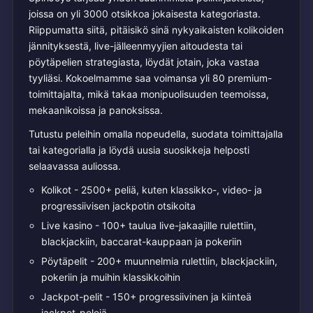
joissa on yli 3000 otsikkoa jokaisesta kategoriasta.
Riippumatta siitä, pitäisikö sinä nykyaikaisten kolikoiden
jännityksestä, live-jälleenmyyjien aitoudesta tai
pöytäpelien strategiasta, löydät jotain, joka vastaa
tyyliäsi. Kokoelmamme saa voimansa yli 80 premium-
toimittajalta, mikä takaa monipuolisuuden teemoissa,
mekaanikoissa ja panoksissa.
Tutustu peleihin omalla nopeudella, suodata toimittajalla
tai kategorialla ja löydä uusia suosikkeja helposti
selaavassa auliossa.
Kolikot - 2500+ peliä, kuten klassikko-, video- ja
progressiivisen jackpotin otsikoita
Live kasino - 100+ taulua live-jakaajille rulettiin,
blackjackiin, baccarat-kauppaan ja pokeriin
Pöytäpelit - 200+ muunnelmia rulettiin, blackjackiin,
pokeriin ja muihin klassikkoihin
Jackpot-pelit - 150+ progressiivinen ja kiinteä
jackpot-pelejä