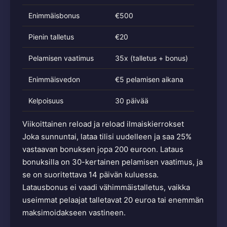
Enimmäisbonus
€500
Pienin talletus
€20
Pelamisen vaatimus
35x (talletus + bonus)
Enimmäisvedon
€5 pelamisen aikana
Kelpoisuus
30 päivää
Viikoittainen reload ja reload ilmaiskierrokset
Joka sunnuntai, lataa tilisi uudelleen ja saa 25%
vastaavan bonuksen jopa 200 euroon. Lataus
bonuksilla on 30-kertainen pelamisen vaatimus, ja
se on suoritettava 14 päivän kuluessa.
Latausbonus ei vaadi vähimmäistalletus, vaikka
useimmat pelaajat talletavat 20 euroa tai enemmän
maksimoidakseen vastineen.