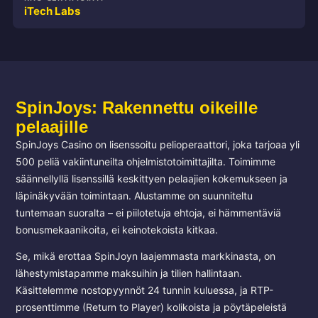
iTech Labs
SpinJoys: Rakennettu oikeille
pelaajille
SpinJoys Casino on lisenssoitu pelioperaattori, joka tarjoaa yli
500 peliä vakiintuneilta ohjelmistotoimittajilta. Toimimme
säännellyllä lisenssillä keskittyen pelaajien kokemukseen ja
läpinäkyvään toimintaan. Alustamme on suunniteltu
tuntemaan suoralta – ei piilotetuja ehtoja, ei hämmentäviä
bonusmekaanikoita, ei keinotekoista kitkaa.
Se, mikä erottaa SpinJoyn laajemmasta markkinasta, on
lähestymistapamme maksuihin ja tilien hallintaan.
Käsittelemme nostopyynnöt 24 tunnin kuluessa, ja RTP-
prosenttimme (Return to Player) kolikoista ja pöytäpeleistä