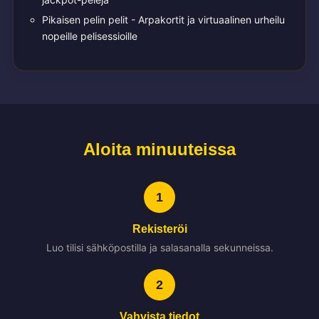
Pikaisen pelin pelit - Arpakortit ja virtuaalinen urheilu
nopeille pelisessioille
Aloita minuuteissa
1
Rekisteröi
Luo tilisi sähköpostilla ja salasanalla sekunneissa.
2
Vahvista tiedot